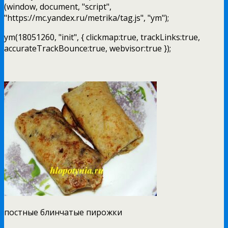
(window, document, "script",
"https://mc.yandex.ru/metrika/tag.js", "ym");
ym(18051260, "init", { clickmap:true, trackLinks:true,
accurateTrackBounce:true, webvisor:true });
постные блинчатые пирожки