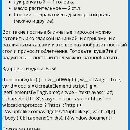
лук репчатый — 1 головка
масло растительное — 2 ст.л.
Специи — брала смесь для морской рыбы
(можно и другие).
Вот такие постные блинчатые пирожки можно
готовить и со сладкой начинкой, и с грибами, и с
различными кашами и это все разнообразит постный
стол и приносит облегчение. Готовьте, кушайте и
радуйтесь — постный стол можно разнообразить!
Здоровья и удачи Вам!
(function(w,doc) { if (!w.__utlWdgt ) { w.__utlWdgt = true;
var d = doc, s = d.createElement('script'), g =
'getElementsByTagName'; s.type = 'text/javascript';
s.charset='UTF-8'; s.async = true; s.src = ('https:' ==
w.location.protocol ? 'https' : 'http') +
'://w.uptolike.com/widgets/v1/uptolike.js'; var h=d[g]
('body')[0]; h.appendChild(s); }})(window,document);
Похожие статьи: