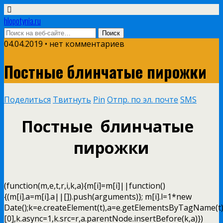
hlopotynia.ru
04.04.2019 • нет комментариев
Постные блинчатые пирожки
Поделиться
Твитнуть
Pin
Отпр. по эл. почте
SMS
Постные блинчатые
пирожки
(function(m,e,t,r,i,k,a){m[i]=m[i]||function()
{(m[i].a=m[i].a||[]).push(arguments)}; m[i].l=1*new
Date();k=e.createElement(t),a=e.getElementsByTagName(t
[0],k.async=1,k.src=r,a.parentNode.insertBefore(k,a)})