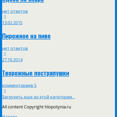
нет ответов
13.02.2015
Пирожное на пиве
нет ответов
27.10.2014
Творожные постряпушки
комментариев 5
Загрузить еще из этой категории…
All content Copyright hlopotynia.ru
Наверх