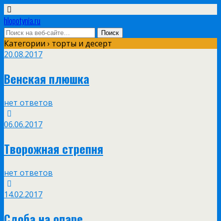
hlopotynia.ru
Категории ›
торты и десерт
20.08.2017
Венская плюшка
нет ответов
06.06.2017
Творожная стрепня
нет ответов
14.02.2017
Сдоба на опаре