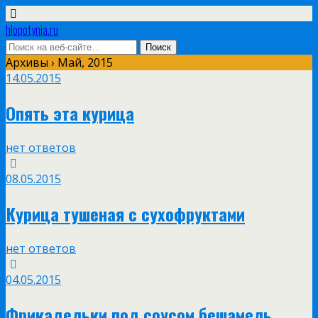
hlopotynia.ru
Архивы › Май, 2015
14.05.2015
Опять эта курица
нет ответов
08.05.2015
Курица тушеная с сухофруктами
нет ответов
04.05.2015
Фрикадельки под соусом бешамель