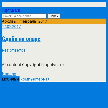
hlopotynia.ru
Архивы › Февраль, 2017
14.02.2017
Сдоба на опаре
нет ответов
All content Copyright hlopotynia.ru
Наверх
мобильн.
компьютерная