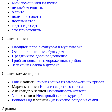
Мои помощники на кухне
не хлебом единым
о сайте
полезные советы
постный стол
торты и десерт
Что приготовить
Свежие записи
Овощной плов с булгуром в мультиварке
Осваиваю питание с булгуром
Праздничное сдобное угощение
Грибная юшка из замороженных грибов
Запеченная бабка в духовке
Свежие комментарии
Оля
к записи
Грибная юшка из замороженных грибов
Мария
к записи
Каша из жареного пшена
Александр
к записи
Изысканность котлеты
Vika
к записи
Нежирный плов с курицей
Pohudet.Org
к записи
Диетическое блюдо из семги
Архивы