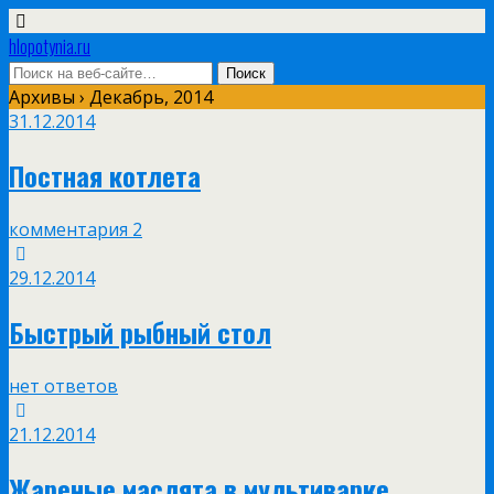
hlopotynia.ru
Архивы › Декабрь, 2014
31.12.2014
Постная котлета
комментария 2
29.12.2014
Быстрый рыбный стол
нет ответов
21.12.2014
Жареные маслята в мультиварке