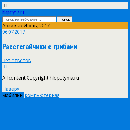
hlopotynia.ru
Архивы › Июль, 2017
06.07.2017
Расстегайчики с грибами
нет ответов
All content Copyright hlopotynia.ru
Наверх
мобильн.
компьютерная