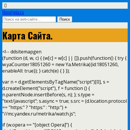
hlopotynia.ru
Карта Сайта.
<!-- ddsitemapgen
(function (d, w, c) { (w[c] = w[c] || []).push(function() { try {
w.yaCounter18051260 = new Ya.Metrika({id:18051260,
enableAll: true}); } catch(e) { } });
var n = d.getElementsByTagName("script")[0], s =
d.createElement("script"), f = function () {
n.parentNode.insertBefore(s, n); }; s.type =
"text/javascript"; s.async = true; s.src = (d.location.protocol
== "https:" ? "https:" : "http:") +
"//mc.yandex.ru/metrika/watch.js";
if (w.opera == "[object Opera]") {