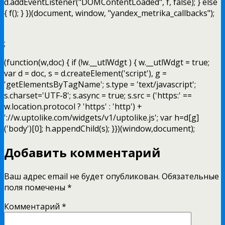
d.addEventListener("DOMContentLoaded", f, false); } else
{ f(); } })(document, window, "yandex_metrika_callbacks");
;
(function(w,doc) { if (!w.__utlWdgt ) { w.__utlWdgt = true;
var d = doc, s = d.createElement('script'), g =
'getElementsByTagName'; s.type = 'text/javascript';
s.charset='UTF-8'; s.async = true; s.src = ('https:' ==
w.location.protocol ? 'https' : 'http') +
'://w.uptolike.com/widgets/v1/uptolike.js'; var h=d[g]
('body')[0]; h.appendChild(s); }})(window,document);
Добавить комментарий
Ваш адрес email не будет опубликован.
Обязательные
поля помечены
*
Комментарий
*