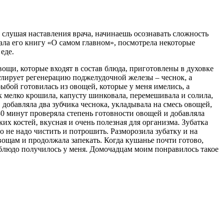
 слушая наставления врача, начинаешь осознавать сложность
ла его книгу «О самом главном», посмотрела некоторые
еде.
вощи, которые входят в состав блюда, приготовлены в духовке
мулирует регенерацию поджелудочной железы – чеснок, а
ыбой готовилась из овощей, которые у меня имелись, а
ок мелко крошила, капусту шинковала, перемешивала и солила,
добавляла два зубчика чеснока, укладывала на смесь овощей,
30 минут проверяла степень готовности овощей и добавляла
ких костей, вкусная и очень полезная для организма. Зубатка
о не надо чистить и потрошить. Разморозила зубатку и на
овощам и продолжала запекать. Когда кушанье почти готово,
 блюдо получилось у меня. Домочадцам моим понравилось такое