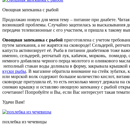
Овощная запеканка с рыбой
Продолжаю новую для меня тему – питание при диабете. Читая
возникшей проблемы.
Случайно зацепилась за высказывания д
передачи телевизионные с его участием, и пришла к такому выв
Овощная запеканка с рыбой
приготовлена с учетом требовани
путем запекания, а не жарятся на сковороде! Сельдерей, репч
капуста активизирует её. Рыба в питании диабетиков тоже важ
именно, сельдерей, репчатый лук, кабачок, морковь, помидор,
немного добавляла черного перца молотого и оливкового масла
неполный стакан воды доливала в форму, закрывала крышкой и
куски рыбы
. В магазине обратила внимание на стейк зубатки, 
или морской волк содержит большое количество кислот, витами
сковороде притушила её, то есть несколько минут держала на с
снимаю крышку и оставляю овощную запеканку с рыбой открыто
сочетание! Попробуйте и Вы, если Вас интересует такая темати
Удачи Вам!
похлебка из чечевицы