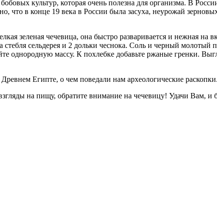
бобовых культур, которая очень полезна для организма. В Росси
, что в конце 19 века в России была засуха, неурожай зерновых
елкая зеленая чечевица, она быстро разваривается и нежная на в
а стебля сельдерея и 2 дольки чеснока. Соль и черный молотый 
йте однородную массу. К похлебке добавьте ржаные гренки. Выгл
в Древнем Египте, о чем поведали нам археологические раскопки
згляды на пищу, обратите внимание на чечевицу! Удачи Вам, и б