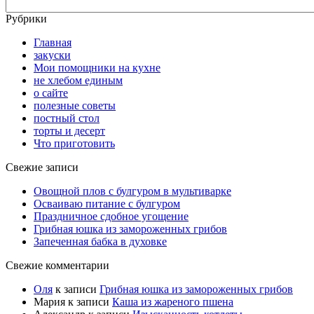
Рубрики
Главная
закуски
Мои помощники на кухне
не хлебом единым
о сайте
полезные советы
постный стол
торты и десерт
Что приготовить
Свежие записи
Овощной плов с булгуром в мультиварке
Осваиваю питание с булгуром
Праздничное сдобное угощение
Грибная юшка из замороженных грибов
Запеченная бабка в духовке
Свежие комментарии
Оля
к записи
Грибная юшка из замороженных грибов
Мария
к записи
Каша из жареного пшена