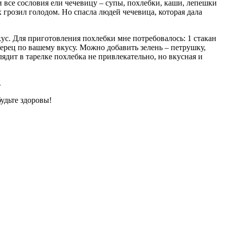
и все сословия ели чечевицу – супы, похлебки, каши, лепешки
 грозил голодом. Но спасла людей чечевица, которая дала
кус. Для приготовления похлебки мне потребовалось: 1 стакан
перец по вашему вкусу. Можно добавить зелень – петрушку,
ядит в тарелке похлебка не привлекательно, но вкусная и
.
удьте здоровы!