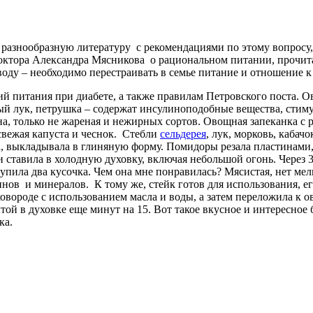
 разнообразную литературу с рекомендациями по этому вопросу,
октора Александра Мясникова о рациональном питании, прочита
оду – необходимо перестраивать в семье питание и отношение к 
й питания при диабете, а также правилам Петровского поста. О
атый лук, петрушка – содержат инсулиноподобные вещества, сти
на, только не жареная и нежирных сортов. Овощная запеканка с р
 свежая капуста и чеснок. Стебли
сельдерея
, лук, морковь, кабач
, выкладывала в глиняную форму. Помидоры резала пластинами, 
 ставила в холодную духовку, включая небольшой огонь. Через 
купила два кусочка. Чем она мне понравилась? Мясистая, нет мел
нов и минералов. К тому же, стейк готов для использования, ег
ковороде с использованием масла и воды, а затем переложила к 
й в духовке еще минут на 15. Вот такое вкусное и интересное
ка.