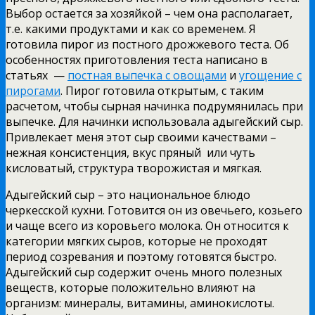
Выбор остается за хозяйкой – чем она располагает,
т.е. какими продуктами и как со временем. Я
готовила пирог из постного дрожжевого теста. Об
особенностях приготовления теста написано в
статьях —
постная выпечка с овощами
и
угощение с
пирогами
. Пирог готовила открытым, с таким
расчетом, чтобы сырная начинка подрумянилась при
выпечке. Для начинки использовала адыгейский сыр.
Привлекает меня этот сыр своими качествами –
нежная консистенция, вкус пряный или чуть
кисловатый, структура творожистая и мягкая.
Адыгейский сыр – это национальное блюдо
черкесской кухни. Готовится он из овечьего, козьего
и чаще всего из коровьего молока. Он относится к
категории мягких сыров, которые не проходят
период созревания и поэтому готовятся быстро.
Адыгейский сыр содержит очень много полезных
веществ, которые положительно влияют на
организм: минералы, витамины, аминокислоты.