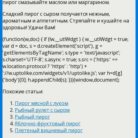
пирог смазывайте маслом или маргарином.
Сладкий пирог с сыром получается нежным,
ароматным и аппетитным. Стряпайте и кушайте на
здоровье! Удачи Вам!
(function(w,doc) { if (!w.__utlWdgt ) { w.__utlWdgt = true;
var d = doc, s = d.createElement('script'), g =
'getElementsByTagName'; s.type = 'text/javascript';
s.charset='UTF-8'; s.async = true; s.src = ('https:' ==
w.location.protocol ? 'https' : 'http') +
'://w.uptolike.com/widgets/v1/uptolike.js'; var h=d[g]
('body')[0]; h.appendChild(s); }})(window,document);
Похожие статьи:
Пирог мясной с луком
Рыбный рулет с сыром
Рыбный пирог
Яблочно-фруктовый пирог
Плетеный вишневый пирог