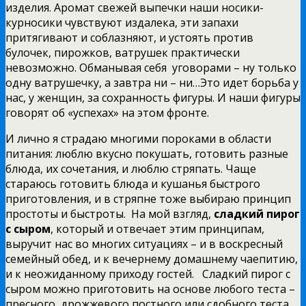
изделия. Аромат свежей выпечки наши носики-
курносики чувствуют издалека, эти запахи
притягивают и соблазняют, и устоять против
булочек, пирожков, ватрушек практически
невозможно. Обманывая себя уговорами – ну только
одну ватрушечку, а завтра ни – ни…
Это идет борьба у
нас, у женщин, за сохранность фигуры. И наши фигуры
говорят об «успехах» на этом фронте.
И лично я страдаю многими пороками в области
питания: люблю вкусно покушать, готовить разные
блюда, их сочетания, и люблю стряпать. Чаще
стараюсь готовить блюда и кушанья быстрого
приготовления, и в стряпне тоже выбираю принцип
простоты и быстроты. На мой взгляд,
сладкий пирог
с сыром
, который и отвечает этим принципам,
выручит нас во многих ситуациях – и в воскресный
семейный обед, и к вечернему домашнему чаепитию,
и к неожиданному приходу гостей. Сладкий пирог с
сыром можно приготовить на основе любого теста –
пресного, дрожжевого постного или сдобного теста.