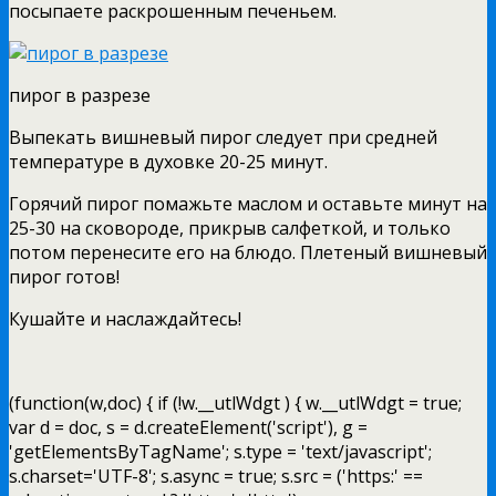
посыпаете раскрошенным печеньем.
пирог в разрезе
Выпекать вишневый пирог следует при средней
температуре в духовке 20-25 минут.
Горячий пирог помажьте маслом и оставьте минут на
25-30 на сковороде, прикрыв салфеткой, и только
потом перенесите его на блюдо. Плетеный вишневый
пирог готов!
Кушайте и наслаждайтесь!
(function(w,doc) { if (!w.__utlWdgt ) { w.__utlWdgt = true;
var d = doc, s = d.createElement('script'), g =
'getElementsByTagName'; s.type = 'text/javascript';
s.charset='UTF-8'; s.async = true; s.src = ('https:' ==