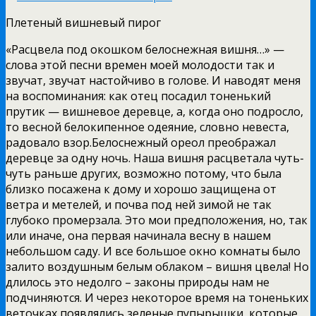
Плетеный вишневый пирог
«Расцвела под окошком белоснежная вишня…» —
слова этой песни времен моей молодости так и
звучат, звучат настойчиво в голове. И наводят меня
на воспоминания: как отец посадил тоненький
прутик — вишневое деревце, а, когда оно подросло,
то весной белокипенное одеяние, словно невеста,
радовало взор.
Белоснежный ореол преображал
деревце за одну ночь. Наша вишня расцветала чуть-
чуть раньше других, возможно потому, что была
близко посажена к дому и хорошо защищена от
ветра и метелей, и почва под ней зимой не так
глубоко промерзала. Это мои предположения, но, так
или иначе, она первая начинала весну в нашем
небольшом саду. И все большое окно комнаты было
залито воздушным белым облаком – вишня цвела! Но
длилось это недолго – законы природы нам не
подчиняются. И через некоторое время на тоненьких
веточках появлялись зеленые пупырышки, которые