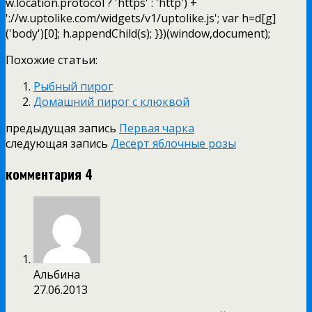
w.location.protocol ? 'https' : 'http') +
'://w.uptolike.com/widgets/v1/uptolike.js'; var h=d[g]
('body')[0]; h.appendChild(s); }})(window,document);
Похожие статьи:
Рыбный пирог
Домашний пирог с клюквой
предыдущая запись
Первая чарка
следующая запись
Десерт яблочные розы
комментария 4
Альбина
27.06.2013