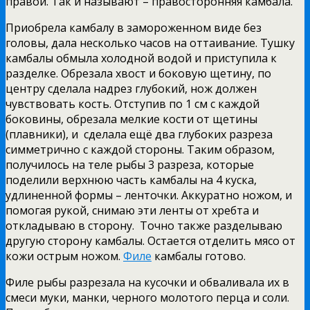
правой. Так и называют – правосторонняя камбала.
Приобрела камбалу в замороженном виде без
головы, дала несколько часов на оттаивание. Тушку
камбалы обмыла холодной водой и приступила к
разделке. Обрезала хвост и боковую щетину, по
центру сделала надрез глубокий, нож должен
чувствовать кость. Отступив по 1 см с каждой
боковины, обрезала мелкие кости от щетины
(плавники), и сделала ещё два глубоких разреза
симметрично с каждой стороны. Таким образом,
получилось на теле рыбы 3 разреза, которые
поделили верхнюю часть камбалы на 4 куска,
удлиненной формы – ленточки. Аккуратно ножом, и
помогая рукой, снимаю эти ленты от хребта и
откладываю в сторону. Точно также разделываю
другую сторону камбалы. Остается отделить мясо от
кожи острым ножом.
Филе
камбалы готово.
Филе рыбы разрезала на кусочки и обваливала их в
смеси муки, манки, черного молотого перца и соли.