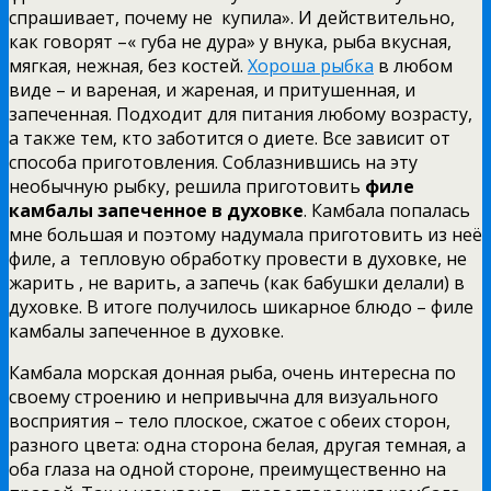
спрашивает, почему не купила». И действительно,
как говорят –« губа не дура» у внука, рыба вкусная,
мягкая, нежная, без костей.
Хороша рыбка
в любом
виде – и вареная, и жареная, и притушенная, и
запеченная. Подходит для питания любому возрасту,
а также тем, кто заботится о диете. Все зависит от
способа приготовления. Соблазнившись на эту
необычную рыбку, решила приготовить
филе
камбалы запеченное в духовке
. Камбала попалась
мне большая и поэтому надумала приготовить из неё
филе, а тепловую обработку провести в духовке, не
жарить , не варить, а запечь (как бабушки делали) в
духовке. В итоге получилось шикарное блюдо – филе
камбалы запеченное в духовке.
Камбала морская донная рыба, очень интересна по
своему строению и непривычна для визуального
восприятия – тело плоское, сжатое с обеих сторон,
разного цвета: одна сторона белая, другая темная, а
оба глаза на одной стороне, преимущественно на