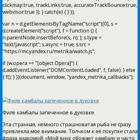
clickmap:true, trackLinks:true, accurateTrackBounce:true,
webvisor:true }); } catch(e) { } });
var n = d.getElementsByTagName("script")[0], s =
d.createElement("script"), f = function () {
n.parentNode.insertBefore(s, n); }; s.type =
"text/javascript"; s.async = true; s.src =
"https://mc.yandex.ru/metrika/watch.js";
if (w.opera == "[object Opera]") {
d.addEventListener("DOMContentLoaded", f, false); } else
{ f(); } })(document, window, "yandex_metrika_callbacks");
Филе камбалы запеченное в духовке
Эта странная, немного страшноватая рыба не сразу
привлекла мое внимание.
Толчком к её покупке стала
фраза знакомой: «Мой внук обожает камбалу и часто