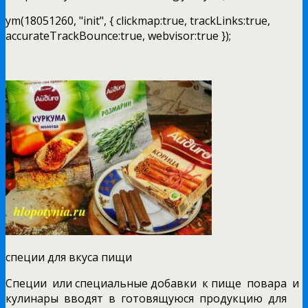
ym(18051260, "init", { clickmap:true, trackLinks:true,
accurateTrackBounce:true, webvisor:true });
специи для вкуса пищи
Специи или специальные добавки к пище повара и
кулинары вводят в готовящуюся продукцию для