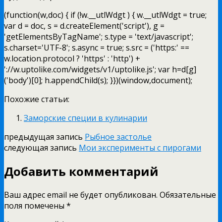
(function(w,doc) { if (!w.__utlWdgt ) { w.__utlWdgt = true;
var d = doc, s = d.createElement('script'), g =
'getElementsByTagName'; s.type = 'text/javascript';
s.charset='UTF-8'; s.async = true; s.src = ('https:' ==
w.location.protocol ? 'https' : 'http') +
'://w.uptolike.com/widgets/v1/uptolike.js'; var h=d[g]
('body')[0]; h.appendChild(s); }})(window,document);
Похожие статьи:
Заморские специи в кулинарии
предыдущая запись
Рыбное застолье
следующая запись
Мои эксперименты с пирогами
Добавить комментарий
Ваш адрес email не будет опубликован.
Обязательные
поля помечены
*