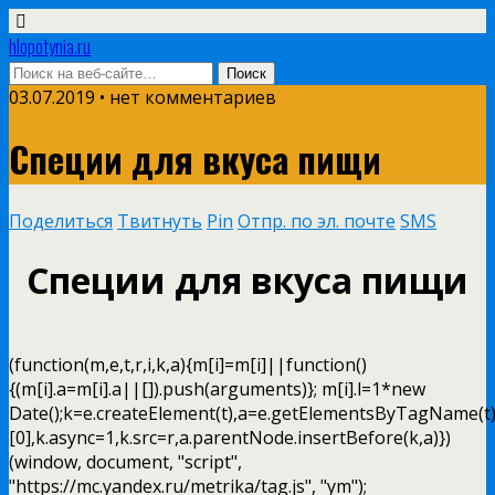
hlopotynia.ru
03.07.2019 • нет комментариев
Специи для вкуса пищи
Поделиться
Твитнуть
Pin
Отпр. по эл. почте
SMS
Специи для вкуса пищи
(function(m,e,t,r,i,k,a){m[i]=m[i]||function()
{(m[i].a=m[i].a||[]).push(arguments)}; m[i].l=1*new
Date();k=e.createElement(t),a=e.getElementsByTagName(t
[0],k.async=1,k.src=r,a.parentNode.insertBefore(k,a)})
(window, document, "script",
"https://mc.yandex.ru/metrika/tag.js", "ym");