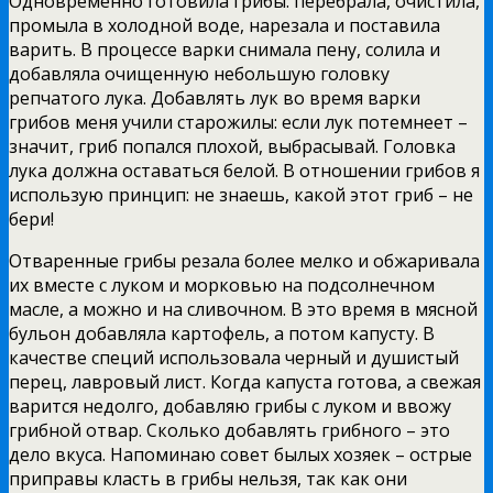
Одновременно готовила грибы: перебрала, очистила,
промыла в холодной воде, нарезала и поставила
варить. В процессе варки снимала пену, солила и
добавляла очищенную небольшую головку
репчатого лука. Добавлять лук во время варки
грибов меня учили старожилы: если лук потемнеет –
значит, гриб попался плохой, выбрасывай. Головка
лука должна оставаться белой. В отношении грибов я
использую принцип: не знаешь, какой этот гриб – не
бери!
Отваренные грибы резала более мелко и обжаривала
их вместе с луком и морковью на подсолнечном
масле, а можно и на сливочном. В это время в мясной
бульон добавляла картофель, а потом капусту. В
качестве специй использовала черный и душистый
перец, лавровый лист. Когда капуста готова, а свежая
варится недолго, добавляю грибы с луком и ввожу
грибной отвар. Сколько добавлять грибного – это
дело вкуса. Напоминаю совет былых хозяек – острые
приправы класть в грибы нельзя, так как они