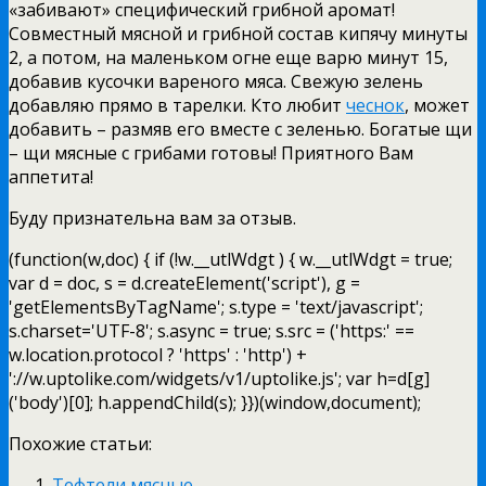
«забивают» специфический грибной аромат!
Совместный мясной и грибной состав кипячу минуты
2, а потом, на маленьком огне еще варю минут 15,
добавив кусочки вареного мяса. Свежую зелень
добавляю прямо в тарелки. Кто любит
чеснок
, может
добавить – размяв его вместе с зеленью. Богатые щи
– щи мясные с грибами готовы! Приятного Вам
аппетита!
Буду признательна вам за отзыв.
(function(w,doc) { if (!w.__utlWdgt ) { w.__utlWdgt = true;
var d = doc, s = d.createElement('script'), g =
'getElementsByTagName'; s.type = 'text/javascript';
s.charset='UTF-8'; s.async = true; s.src = ('https:' ==
w.location.protocol ? 'https' : 'http') +
'://w.uptolike.com/widgets/v1/uptolike.js'; var h=d[g]
('body')[0]; h.appendChild(s); }})(window,document);
Похожие статьи:
Тефтели мясные