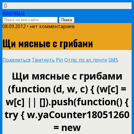
hlopotynia.ru
08.09.2012 • нет комментариев
Щи мясные с грибами
Поделиться
Твитнуть
Pin
Отпр. по эл. почте
SMS
Щи мясные с грибами
(function (d, w, c) { (w[c] =
w[c] || []).push(function() {
try { w.yaCounter18051260
= new