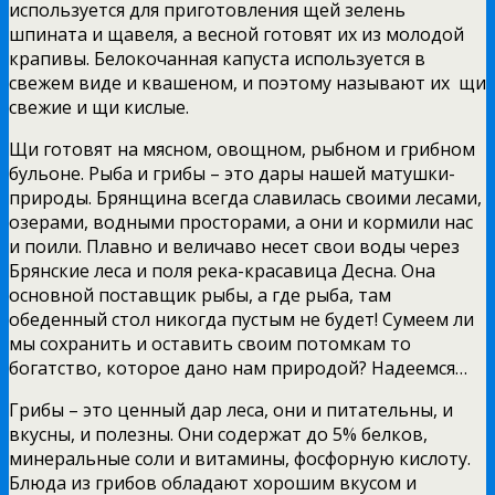
используется для приготовления щей зелень
шпината и щавеля, а весной готовят их из молодой
крапивы. Белокочанная капуста используется в
свежем виде и квашеном, и поэтому называют их щи
свежие и щи кислые.
Щи готовят на мясном, овощном, рыбном и грибном
бульоне. Рыба и грибы – это дары нашей матушки-
природы. Брянщина всегда славилась своими лесами,
озерами, водными просторами, а они и кормили нас
и поили. Плавно и величаво несет свои воды через
Брянские леса и поля река-красавица Десна. Она
основной поставщик рыбы, а где рыба, там
обеденный стол никогда пустым не будет! Сумеем ли
мы сохранить и оставить своим потомкам то
богатство, которое дано нам природой? Надеемся…
Грибы – это ценный дар леса, они и питательны, и
вкусны, и полезны. Они содержат до 5% белков,
минеральные соли и витамины, фосфорную кислоту.
Блюда из грибов обладают хорошим вкусом и