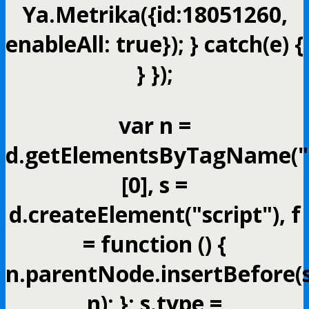
Ya.Metrika({id:18051260,
enableAll: true}); } catch(e) {
} });
var n =
d.getElementsByTagName("s
[0], s =
d.createElement("script"), f
= function () {
n.parentNode.insertBefore(s
n); }; s.type =