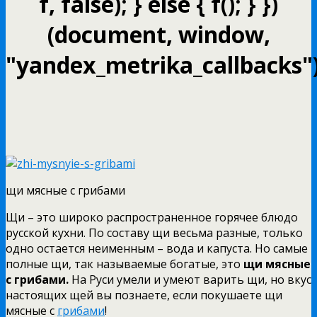
f, false); } else { f(); } })
(document, window,
"yandex_metrika_callbacks")
щи мясные с грибами
Щи – это широко распространенное горячее блюдо
русской кухни. По составу щи весьма разные, только
одно остается неименным – вода и капуста. Но самые
полные щи, так называемые богатые, это
щи мясные
с грибами.
На Руси умели и умеют варить щи, но вкус
настоящих щей вы познаете, если покушаете щи
мясные с
грибами
!