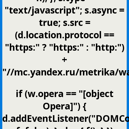
"text/javascript"; s.async =
true; s.src =
(d.location.protocol ==
"https:" ? "https:" : "http:")
+
"//mc.yandex.ru/metrika/wa
if (w.opera == "[object
Opera]") {
d.addEventListener("DOMCo