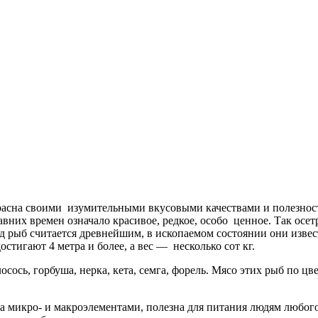
екрасна своими изумительными вкусовыми качествами и полезнос
вних времен означало красивое, редкое, особо ценное. Так осет
д рыб считается древнейшим, в ископаемом состоянии они извес
остигают 4 метра и более, а вес — несколько сот кг.
ось, горбуша, нерка, кета, семга, форель. Мясо этих рыб по цве
а микро- и макроэлементами, полезна для питания людям любого