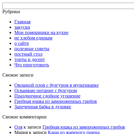
Рубрики
Главная
закуски
Мои помощники на кухне
не хлебом единым
о сайте
полезные советы
постный стол
торты и десерт
Что приготовить
Свежие записи
Овощной плов с булгуром в мультиварке
Осваиваю питание с булгуром
Праздничное сдобное угощение
Грибная юшка из замороженных грибов
Запеченная бабка в духовке
Свежие комментарии
Оля
к записи
Грибная юшка из замороженных грибов
Мария
к записи
Каша из жареного пшена