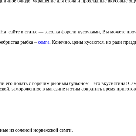
ничное блюдо, украшение для стола и прохладные вкусовые ощу
 На сайте в статье — засолка форели кусочками, Вы можете проч
ребристая рыбка –
семга
. Конечно, цены кусаются, но ради празд
ли его подать с горячим рыбным бульоном – это вкуснятина! Са
кой, замороженное в магазине и этим сократить время приготовл
ные из соленой норвежской семги.