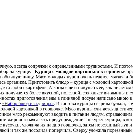
ычную, всегда сопряжен с определенными трудностями. И поэто
выбор на курице.
Курица с молодой картошкой в горшочке
при
а обычную пищу. Мясо молодых куриц очень нежное, мягкое и бы
сь организм. Приготовить блюдо – курица с молодой картошкой в
 кто любит картофель. А когда еще и покушать ее, как не летом
х получается более вкусной, полезной, сохраняет витамины и ес
бенностях приготовления еды в глиняной посуде написано мною в
е
«Набор блюд из курицы»
. Из остова курицы сварила бульон, г
 молодой картошкой в горшочке. Мясо курицы считается диетич
риное мясо рекомендуют вводить в питание людям, страдающим д
ии жирности мяса есть предупреждение – шкурку курицы, в кото
ие кусочки, уложила их на дно горшочка, затем порезанный лук 
лкой и так же посолила-поперчила. Сверху уложила порезанный