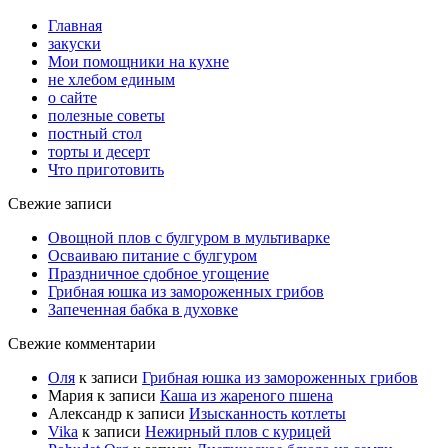
Главная
закуски
Мои помощники на кухне
не хлебом единым
о сайте
полезные советы
постный стол
торты и десерт
Что приготовить
Свежие записи
Овощной плов с булгуром в мультиварке
Осваиваю питание с булгуром
Праздничное сдобное угощение
Грибная юшка из замороженных грибов
Запеченная бабка в духовке
Свежие комментарии
Оля
к записи
Грибная юшка из замороженных грибов
Мария
к записи
Каша из жареного пшена
Александр
к записи
Изысканность котлеты
Vika
к записи
Нежирный плов с курицей