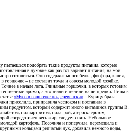
му пытаешься подобрать такие продукты питания, которые
готовленная в духовке как раз тот вариант питания, на мой
стро готовиться. Оно содержит много белка, фосфора, калия,
 горшочке – не составит труда и совсем молодой хозяйке.
? Точнее в начале лета. Глиняные горшочки, в которых готовим
тественный аромат, а это знали и ценили наши предки. Пища в
 статье
«Мясо в горшочке по-деревенски»
. Курицу брала
рудки присолила, приправила чесноком и поставила в
еским продуктом, который содержит много витаминов группы В,
иабетом, полиартритом, подагрой, атеросклерозом,
рой сосредоточен весь жир, следует снять. Небольшое
и молодой картофель. Посолила и поперчила, перемешала и
 крупными кольцами репчатый лук, добавила немного воды,