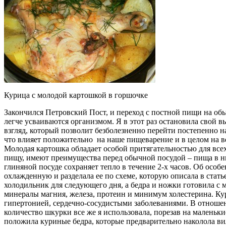
Курица с молодой картошкой в горшочке
Закончился Петровский Пост, и переход с постной пищи на об
легче усваиваются организмом.
Я в этот раз остановила свой 
взгляд, который позволит безболезненно перейти постепенно н
что влияет положительно на наше пищеварение и в целом на ве
Молодая картошка обладает особой притягательностью для всех,
пищу, имеют преимущества перед обычной посудой – пища в ни
глиняной посуде сохраняет тепло в течение 2-х часов. Об осо
охлажденную и разделала ее по схеме, которую описала в стать
холодильник для следующего дня, а бедра и ножки готовила с
минералы магния, железа, протеин и минимум холестерина. Ку
гипертонией, сердечно-сосудистыми заболеваниями. В отношен
количество шкурки все же я использовала, порезав на маленьк
положила куриные бедра, которые предварительно наколола ви