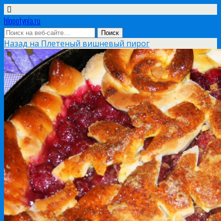
hlopotynia.ru
Назад на Плетеный вишневый пирог