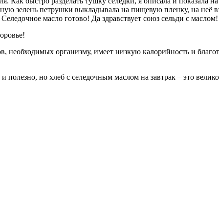
я. Как быстро разделать тушку селедки, я описала и показала на
енную зелень петрушки выкладывала на пищевую пленку, на неё в
Селедочное масло готово! Да здравствует союз сельди с маслом!
оровье!
в, необходимых организму, имеет низкую калорийность и благот
 и полезно, но хлеб с селедочным маслом на завтрак – это велик