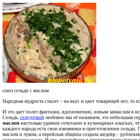
союз сельди с маслом
Народная мудрость гласит – на вкус и цвет товарищей нет, то е
И это дает полет фантазии, вдохновению, новым замыслам в иск
Сельдь,
селедочкой
любовно мы её называем, это небольшая се
маслом
настолько удачное сочетание в кулинарных изысках, ч
каждого народа есть свои изюминки в приготовлении сельди. 
маслом и луком, а еврейская община создала шедевр – рублен
селедочного масла. И это, простейшее в приготовлении блюдо