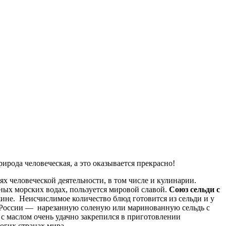
рирода человеческая, а это оказывается прекрасно!
ях человеческой деятельности, в том числе и кулинарии.
ных морских водах, пользуется мировой славой.
Союз сельди с
жине. Неисчислимое количество блюд готовится из сельди и у
в России — нарезанную соленую или маринованную сельдь с
с маслом очень удачно закрепился в приготовлении
огих странах мира.