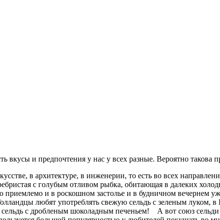
сть вкусы и предпочтения у нас у всех разные. Вероятно такова п
усстве, в архитектуре, в инженерии, то есть во всех направлени
ребристая с голубым отливом рыбка, обитающая в далеких холод
то приемлемо и в роскошном застолье и в будничном вечернем у
Голландцы любят употреблять свежую сельдь с зеленым луком, 
ая сельдь с дробленым шоколадным печеньем! А вот союз сельди 
 пользуется большой популярностью у любителей покушать во мн