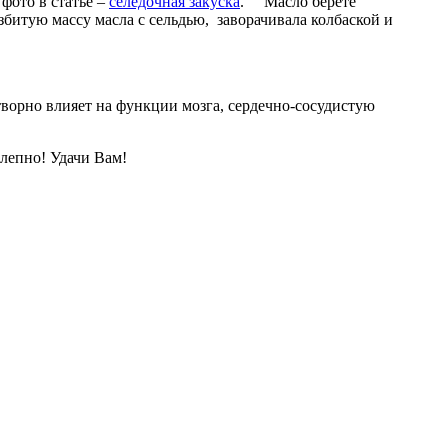
 фото в статье –
селедочная закуска
. Масло берете
збитую массу масла с сельдью, заворачивала колбаской и
ворно влияет на функции мозга, сердечно-сосудистую
олепно! Удачи Вам!