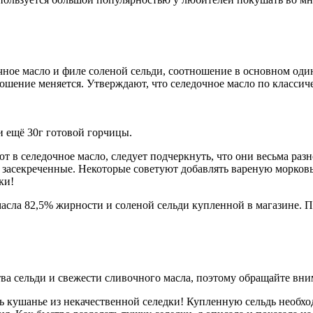
е масло и филе соленой сельди, соотношение в основном один к 
ошение меняется. Утверждают, что селедочное масло по классич
и ещё 30г готовой горчицы.
в селедочное масло, следует подчеркнуть, что они весьма разно
засекреченные. Некоторые советуют добавлять вареную морковь,
ки!
масла 82,5% жирности и соленой сельди купленной в магазине. П
тва сельди и свежести сливочного масла, поэтому обращайте вни
ить кушанье из некачественной селедки! Купленную сельдь необхо