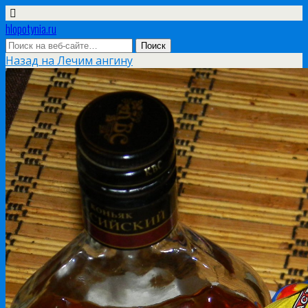
hlopotynia.ru
Назад на Лечим ангину