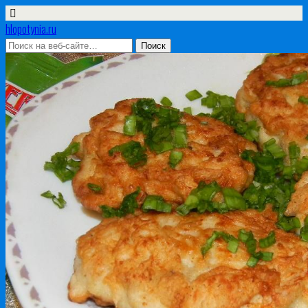
hlopotynia.ru