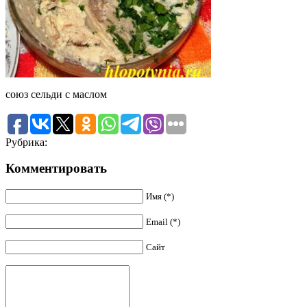
союз сельди с маслом
Рубрика:
Комментировать
Имя (*)
Email (*)
Сайт