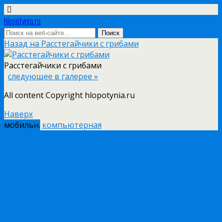
hlopotynia.ru
Назад на Расстегайчики с грибами
Расстегайчики с грибами
следующее в галерее »
All content Copyright hlopotynia.ru
Наверх
мобильн.
компьютерная