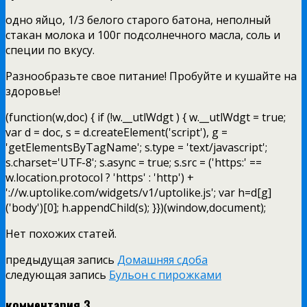
одно яйцо, 1/3 белого старого батона, неполный
стакан молока и 100г подсолнечного масла, соль и
специи по вкусу.
Разнообразьте свое питание! Пробуйте и кушайте на
здоровье!
(function(w,doc) { if (!w.__utlWdgt ) { w.__utlWdgt = true;
var d = doc, s = d.createElement('script'), g =
'getElementsByTagName'; s.type = 'text/javascript';
s.charset='UTF-8'; s.async = true; s.src = ('https:' ==
w.location.protocol ? 'https' : 'http') +
'://w.uptolike.com/widgets/v1/uptolike.js'; var h=d[g]
('body')[0]; h.appendChild(s); }})(window,document);
Нет похожих статей.
предыдущая запись
Домашняя сдоба
следующая запись
Бульон с пирожками
комментария 3