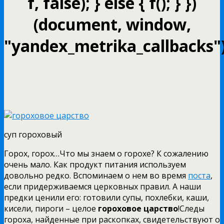
f, false); } else { f(); } })
(document, window,
"yandex_metrika_callbacks")
суп гороховый
Горох, горох…Что мы знаем о горохе? К сожалению
очень мало. Как продукт питания используем
довольно редко.
Вспоминаем о нем во время
поста
,
если придерживаемся церковных правил. А наши
предки ценили его: готовили супы, похлебки, каши,
кисели, пироги – целое
гороховое царство
!Следы
гороха, найденные при раскопках, свидетельствуют о