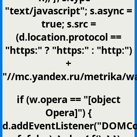
"text/javascript"; s.async =
true; s.src =
(d.location.protocol ==
"https:" ? "https:" : "http:")
+
"//mc.yandex.ru/metrika/wa
if (w.opera == "[object
Opera]") {
d.addEventListener("DOMCo