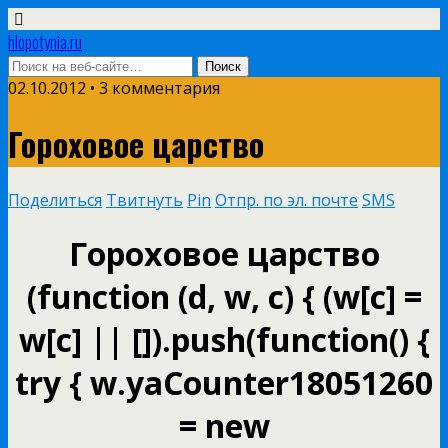
hlopotynia.ru
02.10.2012 • 3 комментария
Гороховое царство
Поделиться
Твитнуть
Pin
Отпр. по эл. почте
SMS
Гороховое царство
(function (d, w, c) { (w[c] =
w[c] || []).push(function() {
try { w.yaCounter18051260
= new