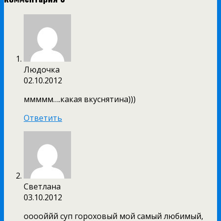
Людочка
02.10.2012
ммммм….какая вкуснятина)))
Ответить
Светлана
03.10.2012
ооооййй суп гороховый мой самый любимый,