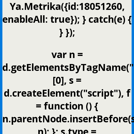
Ya.Metrika({id:18051260,
enableAll: true}); } catch(e) {
} });
var n =
d.getElementsByTagName("s
[0], s =
d.createElement("script"), f
= function () {
n.parentNode.insertBefore(s
n); }; s.type =